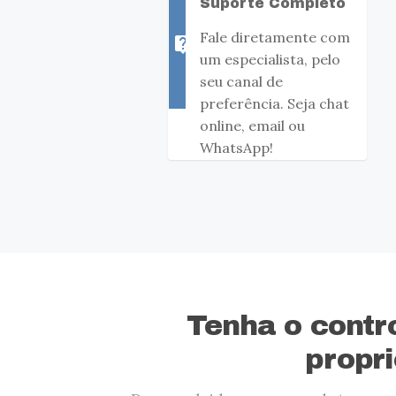
Suporte Completo
Fale diretamente com
live_help
um especialista, pelo
seu canal de
preferência. Seja chat
online, email ou
WhatsApp!
Tenha o contr
propri