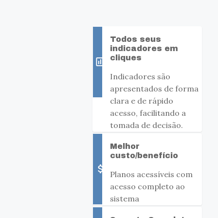
Todos seus
indicadores em
cliques
insert_chart_outlined
Indicadores são
apresentados de forma
clara e de rápido
acesso, facilitando a
tomada de decisão.
Melhor
custo/benefício
attach_money
Planos acessíveis com
acesso completo ao
sistema