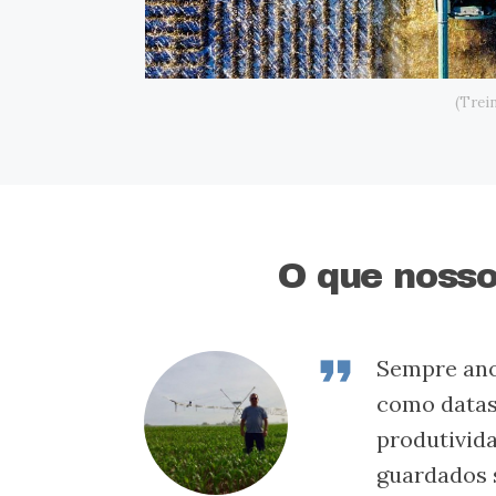
(Trei
O que nosso
format_quote
Sempre anot
como datas 
produtivid
guardados s