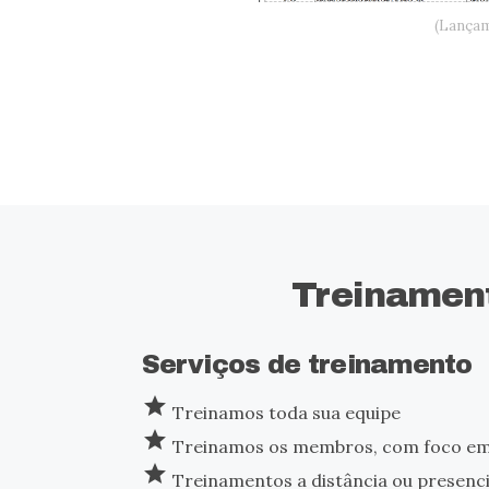
(Lançam
Treinament
Serviços de treinamento
star
Treinamos toda sua equipe
star
Treinamos os membros, com foco em
star
Treinamentos a distância ou presenci