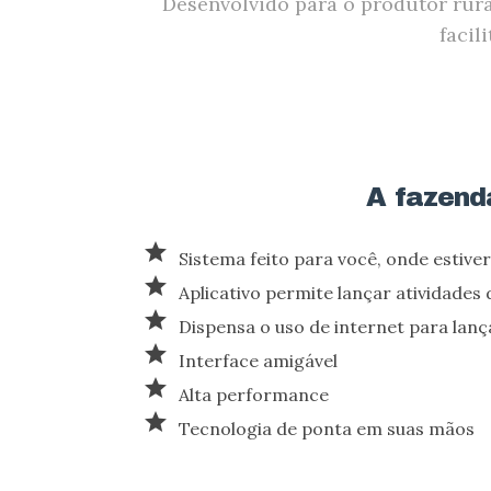
Desenvolvido para o produtor rural
facil
A fazend
star
Sistema feito para você, onde estiver
star
Aplicativo permite lançar atividades 
star
Dispensa o uso de internet para lan
star
Interface amigável
star
Alta performance
star
Tecnologia de ponta em suas mãos