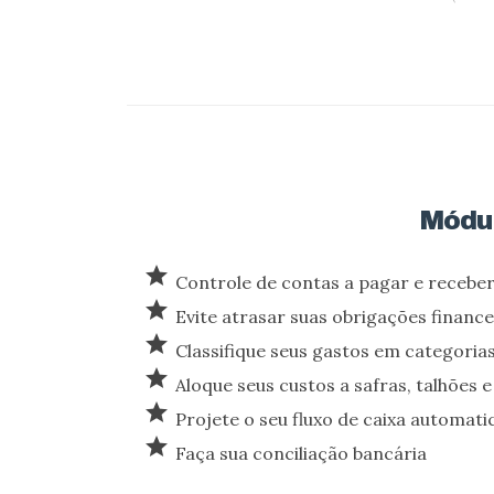
Módul
star
Controle de contas a pagar e recebe
star
Evite atrasar suas obrigações finance
star
Classifique seus gastos em categoria
star
Aloque seus custos a safras, talhões 
star
Projete o seu fluxo de caixa automat
star
Faça sua conciliação bancária