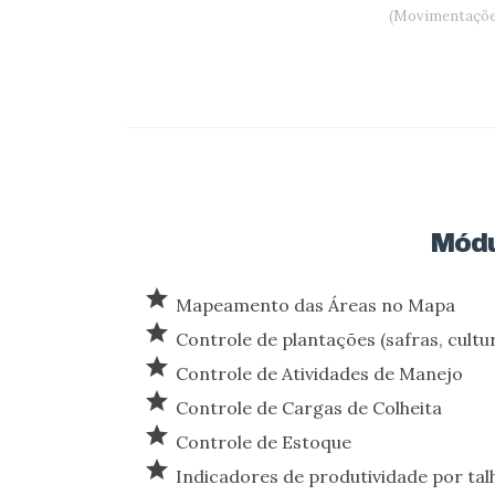
(Movimentações 
Módu
star
Mapeamento das Áreas no Mapa
star
Controle de plantações (safras, cultu
star
Controle de Atividades de Manejo
star
Controle de Cargas de Colheita
star
Controle de Estoque
star
Indicadores de produtividade por talh