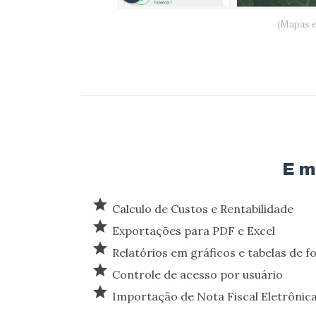
(Mapas e
E m
star
Calculo de Custos e Rentabilidade
star
Exportações para PDF e Excel
star
Relatórios em gráficos e tabelas de f
star
Controle de acesso por usuário
star
Importação de Nota Fiscal Eletrônic