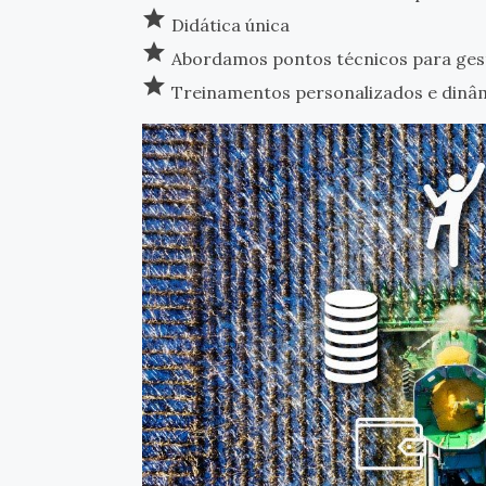
star
Didática única
star
Abordamos pontos técnicos para gest
star
Treinamentos personalizados e dinâ