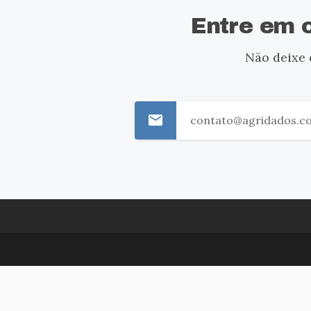
Entre em 
Não deixe 
email
contato@agridados.c